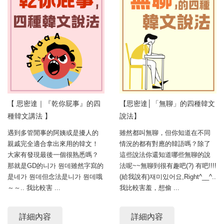
【 思密達｜『乾你屁事』的四
【思密達│「無聊」的四種韓文
種韓文講法 】⠀
說法】
遇到多管閒事的阿姨或是擾人的
雖然都叫無聊，但你知道在不同
親戚完全適合拿出來用的韓文！
情況的都有對應的韓語嗎？除了
大家有發現最後一個很熟悉嗎？
這些說法你還知道哪些無聊的說
那就是GD的니가 뭔데雖然字寫的
法呢~~無聊到很有趣吧(?) 有吧!!!!
是네가 뭔데但念法是니가 뭔데哦
(給我說有)재미있어요,Right^__^..
～～.. 我比較害 ...
我比較害羞，想偷 ...
詳細內容
詳細內容