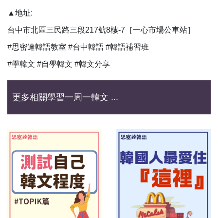
▲地址:
台中市北區三民路三段217號8樓-7［一心市場公車站］
#思密達韓語教室 #台中韓語 #韓語補習班
#學韓文 #自學韓文 #韓文分享
更多相關學習一周一韓文 ...