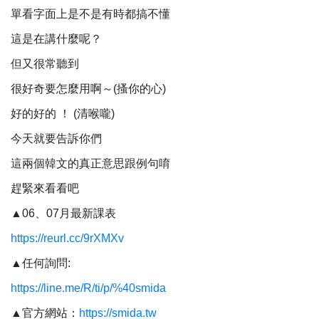
單看字面上是不是有時都搞不懂
這是在講什麼呢？
但又很常聽到
很好奇要怎麼用啊～(搔你的心)
好的好的 ！ (清喉嚨)
今天就要告訴你們
這兩個韓文的真正意思跟例句唷
趕緊來看看吧
▲06、07月最新課表
https://reurl.cc/9rXMXv
▲任何詢問:
https://line.me/R/ti/p/%40smida
▲官方網站：
https://smida.tw