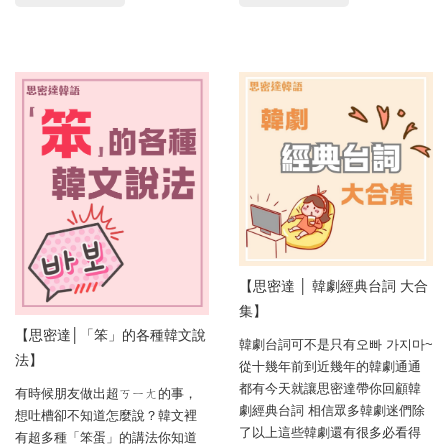
【思密達 │ 韓劇經典台詞 大合
集】
【思密達│「笨」的各種韓文說
韓劇台詞可不是只有오빠 가지마~
法】
從十幾年前到近幾年的韓劇通通
都有今天就讓思密達帶你回顧韓
有時候朋友做出超ㄎㄧㄤ的事，
劇經典台詞 相信眾多韓劇迷們除
想吐槽卻不知道怎麼說？韓文裡
了以上這些韓劇還有很多必看得
有超多種「笨蛋」的講法你知道