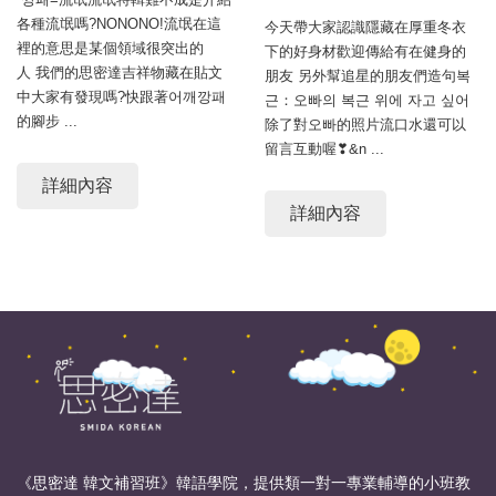
各種流氓嗎?NONONO!流氓在這
今天帶大家認識隱藏在厚重冬衣
裡的意思是某個領域很突出的
下的好身材歡迎傳給有在健身的
人 我們的思密達吉祥物藏在貼文
朋友 另外幫追星的朋友們造句복
中大家有發現嗎?快跟著어깨깡패
근：오빠의 복근 위에 자고 싶어
的腳步 ...
除了對오빠的照片流口水還可以
留言互動喔❣&n ...
詳細內容
詳細內容
《思密達 韓文補習班》韓語學院，提供類一對一專業輔導的小班教