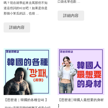
口袋名單也歡 ...
嗎？現在就學起來去罵那些不知
道這些詞的바보吧！如果是你是
那個小笨瓜的話，也很 ...
詳細內容
詳細內容
【思密達｜韓國的各種깡패 】
【思密達│韓國人最想要的身材
】
깡패=流氓流氓特輯難不成是介紹