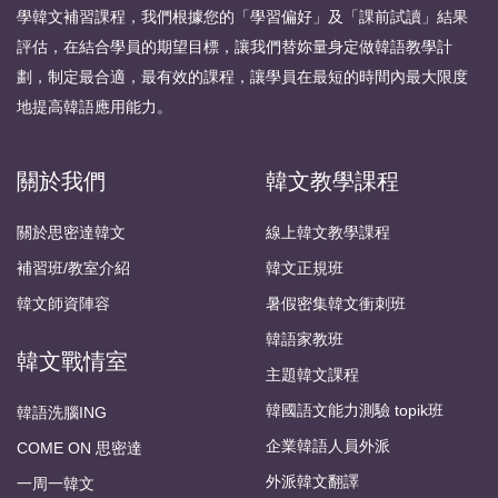
學韓文補習課程，我們根據您的「學習偏好」及「課前試讀」結果
評估，在結合學員的期望目標，讓我們替妳量身定做韓語教學計
劃，制定最合適，最有效的課程，讓學員在最短的時間內最大限度
地提高韓語應用能力。
關於我們
韓文教學課程
關於思密達韓文
線上韓文教學課程
補習班/教室介紹
韓文正規班
韓文師資陣容
暑假密集韓文衝刺班
韓語家教班
韓文戰情室
主題韓文課程
韓國語文能力測驗 topik班
韓語洗腦ING
企業韓語人員外派
COME ON 思密達
外派韓文翻譯
一周一韓文