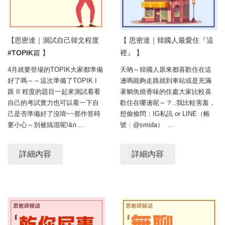
【思密達｜測試自己韓文程度
【 思密達｜韓國人最愛住『這
#TOPIK篇 】
裡』 】
4月就要登場的TOPIK大家都準備
天吶～韓國人原來都喜歡住在這
好了嗎～～這次準備了TOPIK I
邊嗎能夠走路就到車站或是充滿
跟 II 程度的題目一起來測試看看
著鯛魚燒香味的住處大家比較喜
自己的考試實力也可以看一下自
歡住在哪邊呢～？..我比較害羞，
己是否準備好了沒唷~~那作答時
想偷偷問：IG私訊 or LINE（帳
要小心～別被搞混呢!&n ...
號：@smida） ...
詳細內容
詳細內容