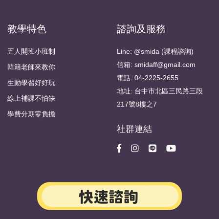
教學特色
諮詢及服務
五人開班小班制
Line: @smida (課程諮詢)
信箱: smidaff@gmail.com
韓籍老師來教你
電話: 04-2225-2655
生動學習好好玩
地址: 台中市北區三民路三段
線上補課不怕缺
217號8樓之7
學費分期零負擔
社群連結