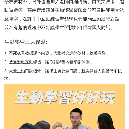
學校教材外，另外也會加入老師自編講義、自製文法卡、趣
味遊戲等，藉由實境演練來加深學習印象並可及時運用文法
及單字，在課堂中互動練習帶領學員們能夠生動進行對話，
並在有趣的過程中不斷讓學生習慣如何跟韓國人對話。
生動學習三大優點:
不死板單教授課本內容，大量補充課外教材，收穫滿滿。
透過遊戲互動練習，讓你對課程內容印象深刻。
大量生動口說機會，讓學生勇於開口說，且與韓國人對話時不怯
場。