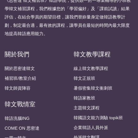
《思密達 韓文補習班》韓語學院，提供類一對一專業輔導的小班教
學韓文補習課程，我們根據您的「學習偏好」及「課前試讀」結果
評估，在結合學員的期望目標，讓我們替妳量身定做韓語教學計
劃，制定最合適，最有效的課程，讓學員在最短的時間內最大限度
地提高韓語應用能力。
關於我們
韓文教學課程
關於思密達韓文
線上韓文教學課程
補習班/教室介紹
韓文正規班
韓文師資陣容
暑假密集韓文衝刺班
韓語家教班
韓文戰情室
主題韓文課程
韓國語文能力測驗 topik班
韓語洗腦ING
企業韓語人員外派
COME ON 思密達
外派韓文翻譯
一周一韓文