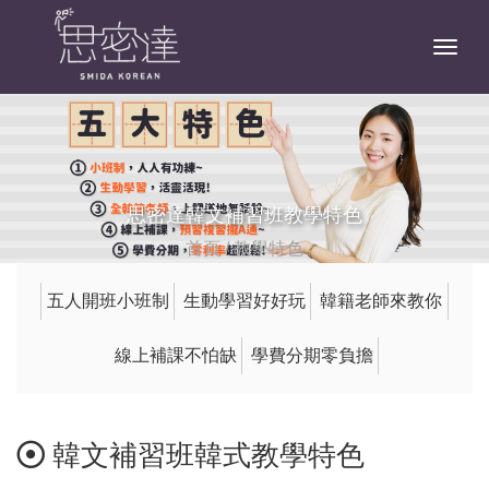
Togg
思密達韓文補習班教學特色
首頁
/
教學特色
五人開班小班制
生動學習好好玩
韓籍老師來教你
線上補課不怕缺
學費分期零負擔
韓文補習班韓式教學特色