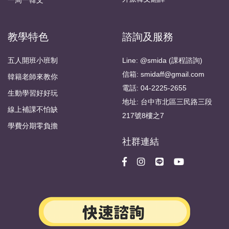
教學特色
諮詢及服務
五人開班小班制
Line: @smida (課程諮詢)
信箱: smidaff@gmail.com
韓籍老師來教你
電話: 04-2225-2655
生動學習好好玩
地址: 台中市北區三民路三段
線上補課不怕缺
217號8樓之7
學費分期零負擔
社群連結