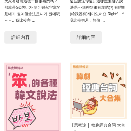
大家有發現最後一個很熟悉嗎？
這些說法你還知道哪些無聊的說
那就是GD的니가 뭔데雖然字寫的
法呢~~無聊到很有趣吧(?) 有吧!!!!
是네가 뭔데但念法是니가 뭔데哦
(給我說有)재미있어요,Right^__^..
～～.. 我比較害 ...
我比較害羞，想偷 ...
詳細內容
詳細內容
【思密達 │ 韓劇經典台詞 大合