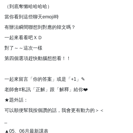
（到底奪懶哈哈哈哈）
當你看到這些聊天emoji時
有辦法瞬間聯想到對應的韓文嗎？
一起來看看吧ＸＤ
對了～～這次一樣
第四個選項趕快動腦想想看！！
⠀
一起來留言「你的答案」或是「+1」✎⠀
老師會#私訊「正解」跟「解釋」給你❤️⠀
★題外話：⠀
可以順便幫我按個讚的話，我會更有動力的＞＜
_
▲05、06月最新課表