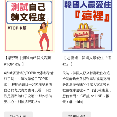
【思密達｜測試自己韓文程度
【 思密達｜韓國人最愛住『這
#TOPIK篇 】
裡』 】
4月就要登場的TOPIK大家都準備
天吶～韓國人原來都喜歡住在這
好了嗎～～這次準備了TOPIK I
邊嗎能夠走路就到車站或是充滿
跟 II 程度的題目一起來測試看看
著鯛魚燒香味的住處大家比較喜
自己的考試實力也可以看一下自
歡住在哪邊呢～？..我比較害羞，
己是否準備好了沒唷~~那作答時
想偷偷問：IG私訊 or LINE（帳
要小心～別被搞混呢!&n ...
號：@smida） ...
詳細內容
詳細內容