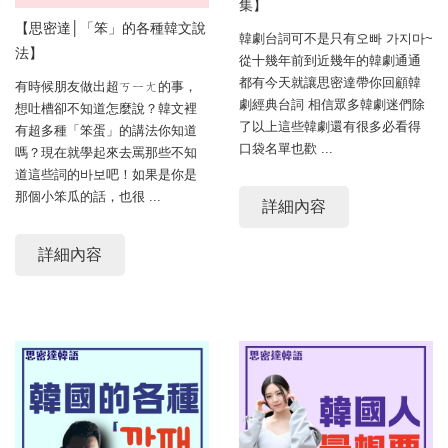
集】
【思密達│「笨」的各種韓文說
韓劇台詞可不是只有오빠 가지마~
法】
從十幾年前到近幾年的韓劇通通
都有今天就讓思密達帶你回顧韓
有時候朋友做出超ㄎㄧㄤ的事，
劇經典台詞 相信眾多韓劇迷們除
想吐槽卻不知道怎麼說？韓文裡
了以上這些韓劇還有很多必看得
有超多種「笨蛋」的講法你知道
口袋名單也歡 ...
嗎？現在就學起來去罵那些不知
道這些詞的바보吧！如果是你是
那個小笨瓜的話，也很 ...
詳細內容
詳細內容