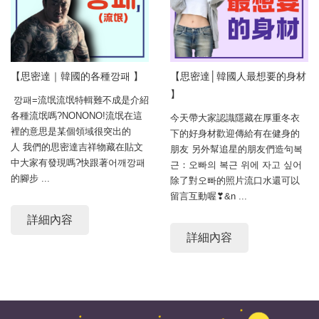
【思密達｜韓國的各種깡패 】
【思密達│韓國人最想要的身材
】
깡패=流氓流氓特輯難不成是介紹
各種流氓嗎?NONONO!流氓在這
今天帶大家認識隱藏在厚重冬衣
裡的意思是某個領域很突出的
下的好身材歡迎傳給有在健身的
人 我們的思密達吉祥物藏在貼文
朋友 另外幫追星的朋友們造句복
中大家有發現嗎?快跟著어깨깡패
근：오빠의 복근 위에 자고 싶어
的腳步 ...
除了對오빠的照片流口水還可以
留言互動喔❣&n ...
詳細內容
詳細內容