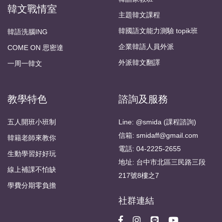
韓文戰情室
主題韓文課程
韓國語文能力測驗 topik班
韓語洗腦ING
企業韓語人員外派
COME ON 思密達
外派韓文翻譯
一周一韓文
教學特色
諮詢及服務
五人開班小班制
Line: @smida (課程諮詢)
信箱: smidaff@gmail.com
韓籍老師來教你
電話: 04-2225-2655
生動學習好好玩
地址: 台中市北區三民路三段
線上補課不怕缺
217號8樓之7
學費分期零負擔
社群連結