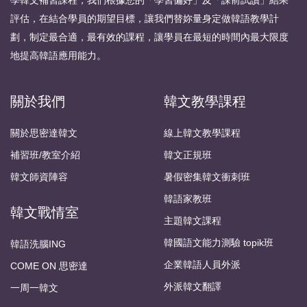
學韓文補習課程，我們根據您的「學習偏好」及「課前試讀」結果
評估，在結合學員的期望目標，讓我們替妳量身定做韓語教學計
劃，制定最合適，最有效的課程，讓學員在最短的時間內最大限度
地提高韓語應用能力。
關於我們
韓文教學課程
關於思密達韓文
線上韓文教學課程
補習班/教室介紹
韓文正規班
韓文師資陣容
暑假密集韓文衝刺班
韓語家教班
韓文戰情室
主題韓文課程
韓國語文能力測驗 topik班
韓語洗腦ING
企業韓語人員外派
COME ON 思密達
外派韓文翻譯
一周一韓文