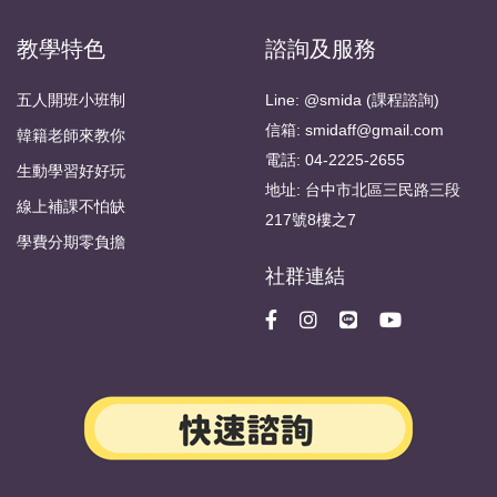
教學特色
諮詢及服務
五人開班小班制
Line: @smida (課程諮詢)
信箱: smidaff@gmail.com
韓籍老師來教你
電話: 04-2225-2655
生動學習好好玩
地址: 台中市北區三民路三段
線上補課不怕缺
217號8樓之7
學費分期零負擔
社群連結