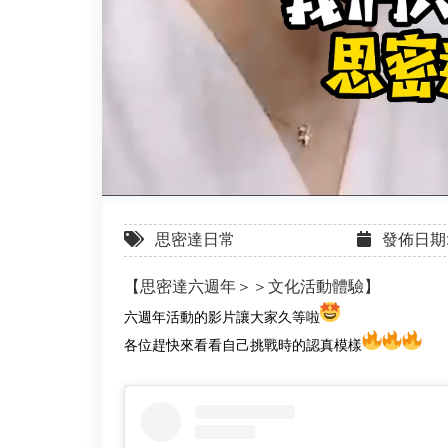
思密達日常
發佈日期: 2
【思密達六週年＞＞文化活動體驗】
六週年活動的影片讓大家久等啦
各位趕快來看看自己挑戰時的認真模樣