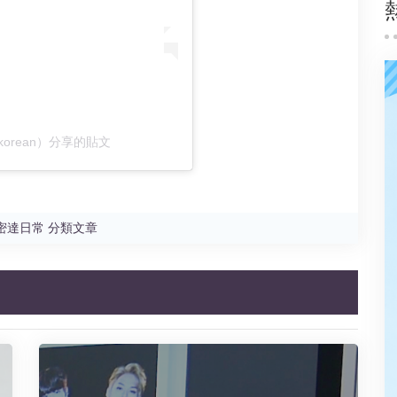
idakorean）分享的貼文
密達日常 分類文章