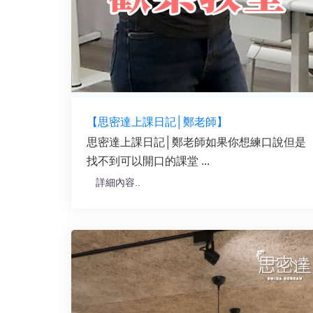
【思密達上課日記│鄭老師】
思密達上課日記│鄭老師如果你想練口說但是
找不到可以開口的課堂 ...
詳細內容..