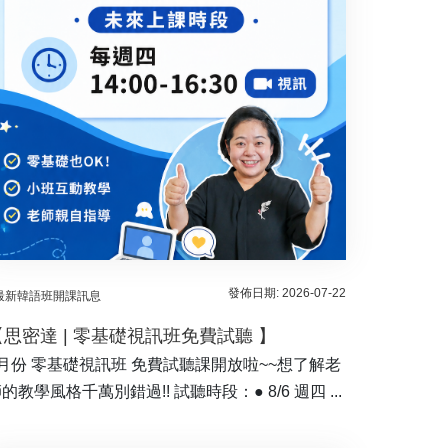
發佈日期: 2026-07-22
最新韓語班開課訊息
【思密達 | 零基礎視訊班免費試聽 】
8月份 零基礎視訊班 免費試聽課開放啦~~想了解老
的教學風格千萬別錯過!! 試聽時段：● 8/6 週四 ...