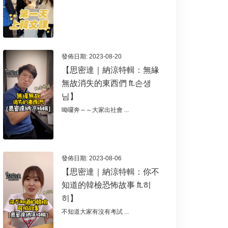
發佈日期: 2023-08-20
【思密達｜納涼特輯：無緣
無故消失的東西們 ft.손생
님】
呦囉奔～～大家出社會 ...
發佈日期: 2023-08-06
【思密達｜納涼特輯：你不
知道的韓檢恐怖故事 ft.히
히】
不知道大家有沒有考試 ...