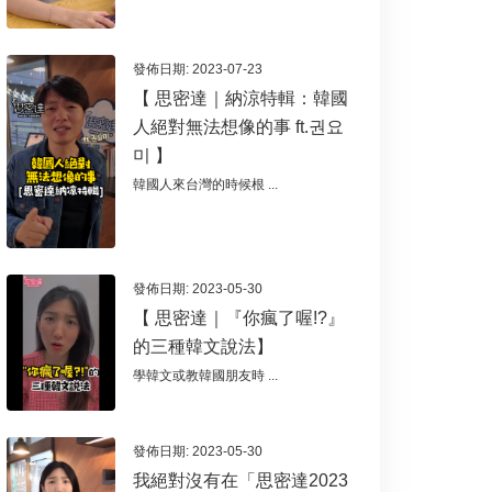
發佈日期: 2023-07-23
【 思密達｜納涼特輯：韓國
人絕對無法想像的事 ft.권요
미 】
韓國人來台灣的時候根 ...
發佈日期: 2023-05-30
【 思密達｜『你瘋了喔!?』
的三種韓文說法】
學韓文或教韓國朋友時 ...
發佈日期: 2023-05-30
我絕對沒有在「思密達2023