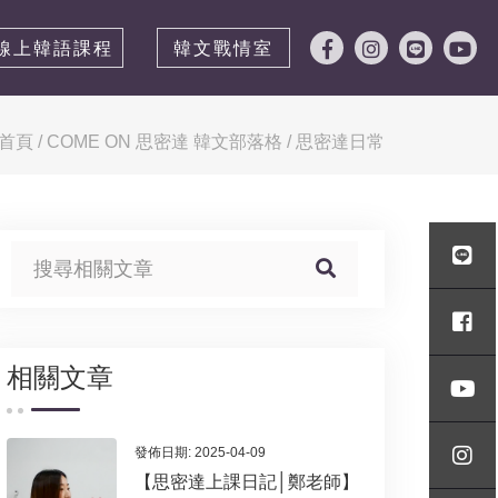
線上韓語課程
韓文戰情室
首頁
/
COME ON 思密達 韓文部落格
/
思密達日常
相關文章
發佈日期: 2025-04-09
【思密達上課日記│鄭老師】