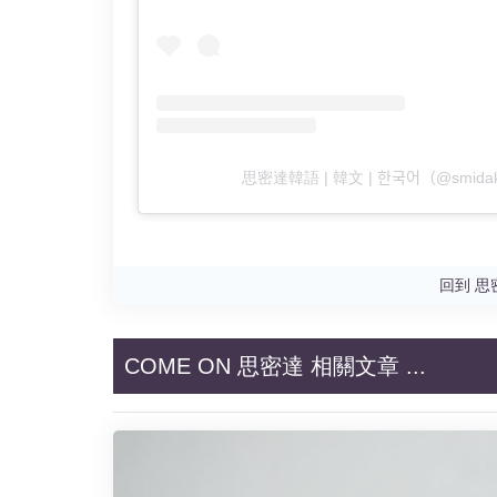
思密達韓語 | 韓文 | 한국어（@sm
回到 思
COME ON 思密達 相關文章 ...