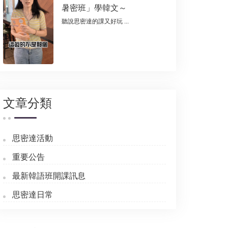
暑密班」學韓文～
聽說思密達的課又好玩 ...
文章分類
思密達活動
重要公告
最新韓語班開課訊息
思密達日常