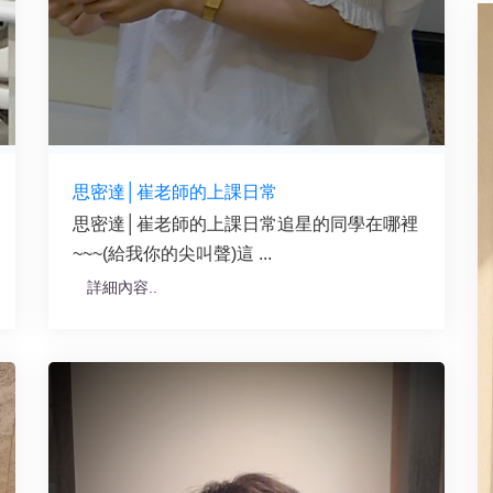
思密達│崔老師的上課日常
思密達│崔老師的上課日常追星的同學在哪裡
~~~(給我你的尖叫聲)這 ...
詳細內容..