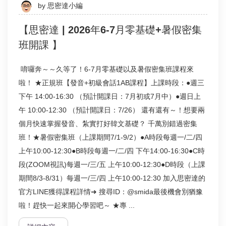
by
思密達小編
【思密達 | 2026年6-7月零基礎+暑假密集
班開課 】
唷囉奔～～久等了！6-7月零基礎以及暑假密集班課程來
啦！ ★正規班【發音+初級會話1AB課程】上課時段：●週三
下午 14:00-16:30 （預計開課日：7月初或7月中）●週日上
午 10:00-12:30 （預計開課日：7/26） 還有還有～！想要兩
個月快速掌握發音、紮實打好韓文基礎？ 千萬別錯過密集
班！★暑假密集班（上課期間7/1-9/2）●A時段每週一/二/四
上午10:00-12:30●B時段每週一/二/四 下午14:00-16:30●C時
段(ZOOM視訊)每週一/三/五 上午10:00-12:30●D時段（上課
期間8/3-8/31）每週一/三/四 上午10:00-12:30 加入思密達的
官方LINE獲得課程詳情➜ 搜尋ID：@smida最後機會別猶豫
啦！趕快一起來開心學習吧～ ★專 ...