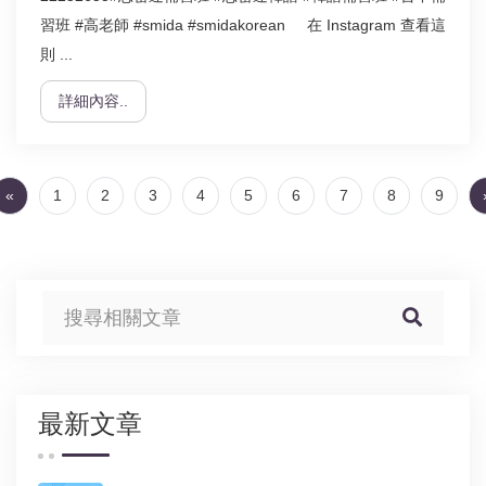
習班 #高老師 #smida #smidakorean 在 Instagram 查看這
則 ...
詳細內容..
(current)
«
1
2
3
4
5
6
7
8
9
最新文章