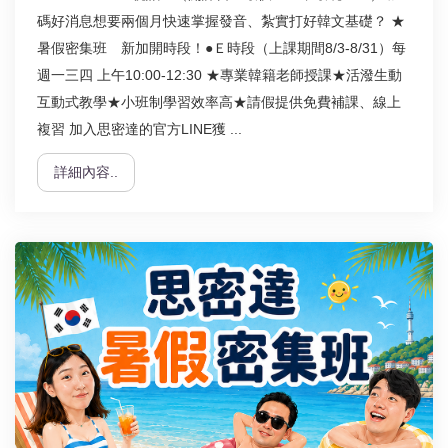
碼好消息想要兩個月快速掌握發音、紮實打好韓文基礎？ ★
暑假密集班 新加開時段！●Ｅ時段（上課期間8/3-8/31）每
週一三四 上午10:00-12:30 ★專業韓籍老師授課★活潑生動
互動式教學★小班制學習效率高★請假提供免費補課、線上
複習 加入思密達的官方LINE獲 ...
詳細內容..