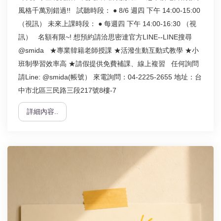
風格千萬別錯過!! 試聽時段： ● 8/6 週四 下午 14:00-15:00
（視訊） 未來上課時段： ● 每週四 下午 14:00-16:30 （視
訊） 名額有限~! 想預約請洽思密達官方LINE--LINE搜尋
@smida ★專業韓籍老師授課 ★活潑生動互動式教學 ★小
班制學習效率高 ★請假提供免費補課、線上複習 任何詢問
請Line: @smida(帳號） 來電詢問：04-2225-2655 地址：台
中市北區三民路三段217號8樓-7
詳細內容..