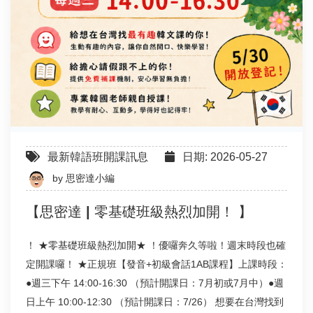
最新韓語班開課訊息
日期: 2026-05-27
by
思密達小編
【思密達 | 零基礎班級熱烈加開！ 】
！ ★零基礎班級熱烈加開★ ！優囉奔久等啦！週末時段也確
定開課囉！ ★正規班【發音+初級會話1AB課程】上課時段：
●週三下午 14:00-16:30 （預計開課日：7月初或7月中）●週
日上午 10:00-12:30 （預計開課日：7/26） 想要在台灣找到