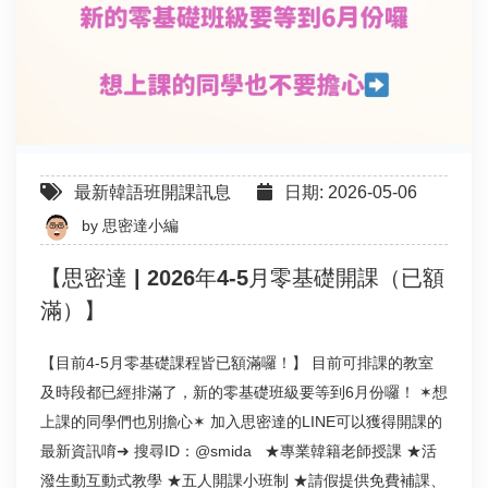
最新韓語班開課訊息
日期: 2026-05-06
by
思密達小編
【思密達 | 2026年4-5月零基礎開課（已額
滿）】
【目前4-5月零基礎課程皆已額滿囉！】 目前可排課的教室
及時段都已經排滿了，新的零基礎班級要等到6月份囉！ ✶想
上課的同學們也別擔心✶ 加入思密達的LINE可以獲得開課的
最新資訊唷➜ 搜尋ID：@smida ★專業韓籍老師授課 ★活
潑生動互動式教學 ★五人開課小班制 ★請假提供免費補課、