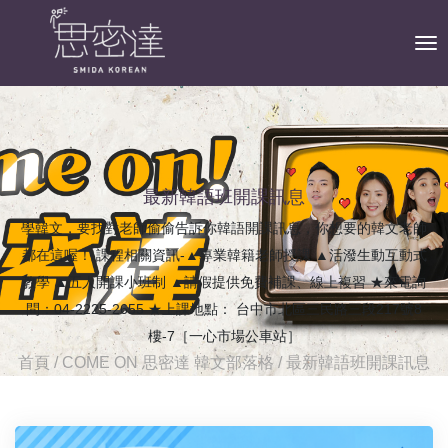
To
最新韓語班開課訊息
學韓文，要找對老師偷偷告訴你韓語開課訊息，你想要的韓文老師
都在這喔！ 課程相關資訊-▲專業韓籍老師授課 ▲活潑生動互動式
教學 ▲五人開課小班制 ▲請假提供免費補課、線上複習 ★來電詢
問：04-2225-2655 ★上課地點： 台中市北區三民路三段217號8
樓-7［一心市場公車站］
首頁
/
COME ON 思密達 韓文部落格
/
最新韓語班開課訊息