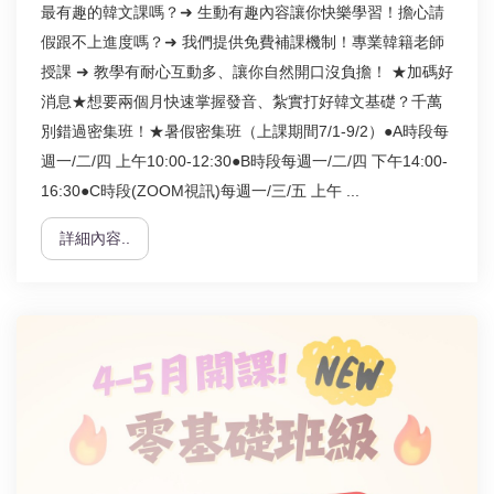
最有趣的韓文課嗎？➜ 生動有趣內容讓你快樂學習！擔心請
假跟不上進度嗎？➜ 我們提供免費補課機制！專業韓籍老師
授課 ➜ 教學有耐心互動多、讓你自然開口沒負擔！ ★加碼好
消息★想要兩個月快速掌握發音、紮實打好韓文基礎？千萬
別錯過密集班！★暑假密集班（上課期間7/1-9/2）●A時段每
週一/二/四 上午10:00-12:30●B時段每週一/二/四 下午14:00-
16:30●C時段(ZOOM視訊)每週一/三/五 上午 ...
詳細內容..