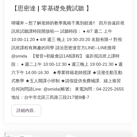
【思密達 | 零基礎免費試聽 】
唷囉奔～想了解老師的教學風格千萬別錯過!! 四月份遠距視
訊班試聽課時段開放啦~~ 試聽時段： ● 4/7 週二 上午
10:00-11:20 ● 4/8 週三 晚上 19:30-20:20 名額有限~! 對視
訊班課程有興趣的同學 請洽思密達官方LINE--LINE搜尋
@smida 【發音+初級會話1AB課程】 遠距視訊班上課時
段： ● 週二上午 10:00-12:30 ● 週三晚上 19:00-21:30 ● 週
六下午 14:00-16:30 ★專業韓籍老師授課 ★活潑生動互動
式教學 ★五人開課小班制 ★請假提供免費補課、線上複習
任何詢問請Line: @smida(帳號） 來電詢問：04-2225-2655
地址：台中市北區三民路三段217號8樓-7
詳細內容..