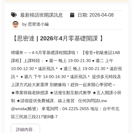
最新韓語班開課訊息
日期: 2026-04-08
by
思密達小編
【思密達 | 2026年4月零基礎開課 】
唷囉奔～～4-5月零基礎課程開課啦！ 【發音+初級會話1AB
課程】上課時段： ● 週一 晚上 19:00-21:30 ● 週二 上午
10:00-12:30＊遠距視訊＊ ● 週三 晚上 19:00-21:30＊遠距視
訊＊ ● 週六 下午 14:00-16:30＊遠距視訊＊ 提供多元時段及
上課方式給大家選擇 別猶豫啦！趕快一起來開心學習吧～
★專業韓籍老師授課 ★活潑生動互動式教學 ★五人開課小班
制 ★請假提供免費補課、線上複習 任何詢問請Line:
@smida(帳號） 來電詢問：04-2225-2655 地址：台中市北
區三民路三段217號8樓-7
詳細內容..