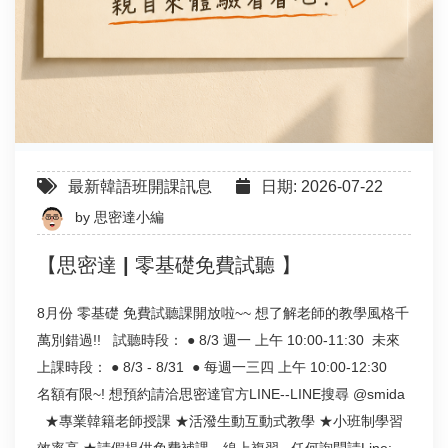
最新韓語班開課訊息
日期: 2026-07-22
by
思密達小編
【思密達 | 零基礎免費試聽 】
8月份 零基礎 免費試聽課開放啦~~ 想了解老師的教學風格千
萬別錯過!! 試聽時段： ● 8/3 週一 上午 10:00-11:30 未來
上課時段： ● 8/3 - 8/31 ● 每週一三四 上午 10:00-12:30
名額有限~! 想預約請洽思密達官方LINE--LINE搜尋 @smida
★專業韓籍老師授課 ★活潑生動互動式教學 ★小班制學習
效率高 ★請假提供免費補課、線上複習 任何詢問請Line: