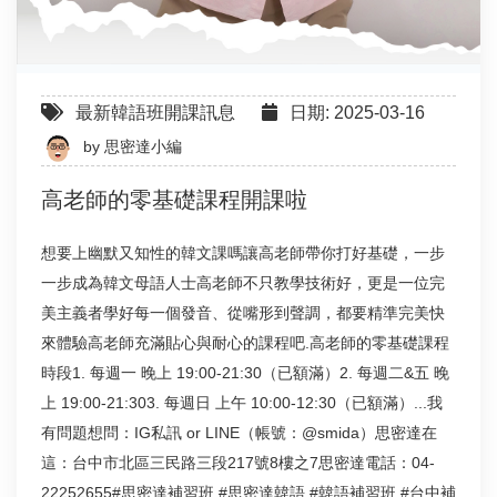
最新韓語班開課訊息
日期: 2025-03-16
by
思密達小編
高老師的零基礎課程開課啦
想要上幽默又知性的韓文課嗎讓高老師帶你打好基礎，一步
一步成為韓文母語人士高老師不只教學技術好，更是一位完
美主義者學好每一個發音、從嘴形到聲調，都要精準完美快
來體驗高老師充滿貼心與耐心的課程吧.高老師的零基礎課程
時段1. 每週一 晚上 19:00-21:30（已額滿）2. 每週二&五 晚
上 19:00-21:303. 每週日 上午 10:00-12:30（已額滿）...我
有問題想問：IG私訊 or LINE（帳號：@smida）思密達在
這：台中市北區三民路三段217號8樓之7思密達電話：04-
22252655#思密達補習班 #思密達韓語 #韓語補習班 #台中補